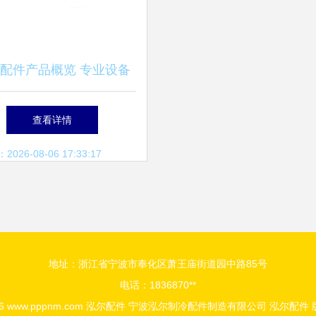
配件产品概览 专业设备
配件解决方案
查看详情
26-08-06 17:33:17
地址：浙江省宁波市奉化区萧王庙街道园中路85号
电话：1836870**
26
www.pppnm.com
泓尔配件
宁波泓尔制冷配件制造有限公司
泓尔配件